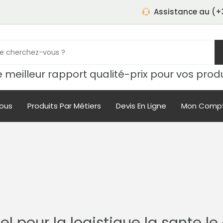
Assistance au (+3
 meilleur rapport qualité-prix pour vos prod
ous
Produits Par Métiers
Devis En Ligne
Mon Comp
el pour la logistique la sante l