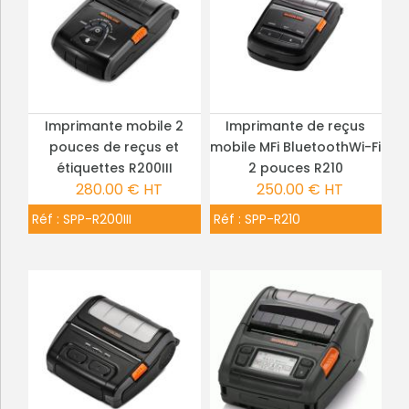
Imprimante mobile 2
Imprimante de reçus
PLUS DE DÉTAILS
PLUS DE DÉTAILS
pouces de reçus et
mobile MFi BluetoothWi-Fi
étiquettes R200III
2 pouces R210
280.00 € HT
250.00 € HT
Réf :
SPP-R200III
Réf :
SPP-R210