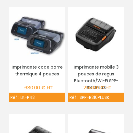
Imprimante code barre
Imprimante mobile 3
PLUS DE DÉTAILS
PLUS DE DÉTAILS
thermique 4 pouces
pouces de reçus
Bluetooth/Wi-Fi SPP-
680.00 € HT
255.00 € HT
R310PLUS
Réf :
LK-P43
Réf :
SPP-R310PLUSK