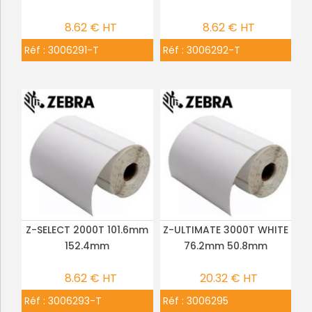
8.62 € HT
8.62 € HT
Réf :
3006291-T
Réf :
3006292-T
Z-SELECT 2000T 101.6mm
Z-ULTIMATE 3000T WHITE
PLUS DE DÉTAILS
PLUS DE DÉTAILS
152.4mm
76.2mm 50.8mm
8.62 € HT
20.32 € HT
Réf :
3006293-T
Réf :
3006295